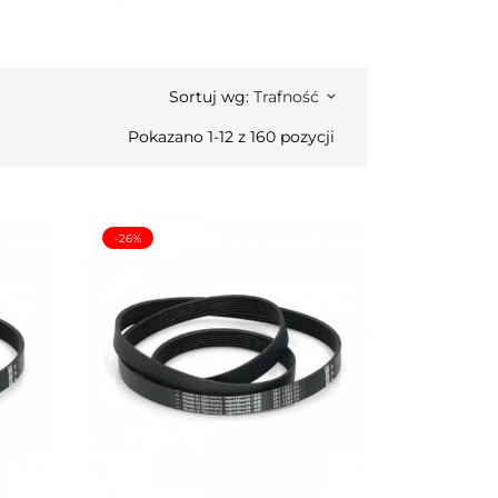
Sortuj wg:
Trafność
keyboard_arrow_down
Pokazano 1-12 z 160 pozycji
-26%