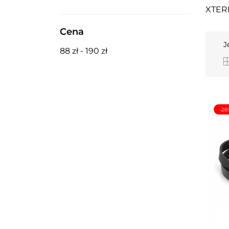
XTER
Cena
J
88 zł - 190 zł
-26