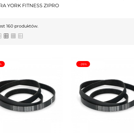
RA YORK FITNESS ZIPRO
est 160 produktów.
%
-26%