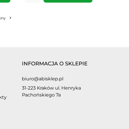

pny
INFORMACJA O SKLEPIE
biuro@abisklep.pl
31-223 Kraków ul. Henryka
Pachońskiego 7a
kty