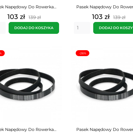
ek Napędowy Do Rowerka...
Pasek Napędowy Do Rowerk
Cena
Cena
Cena
Cena
103 zł
103 zł
139 zł
139 zł
podstawowa
pods
DODAJ DO KOSZYKA
DODAJ DO KOSZ
%
-26%
ek Napędowy Do Rowerka...
Pasek Napędowy Do Rowerk