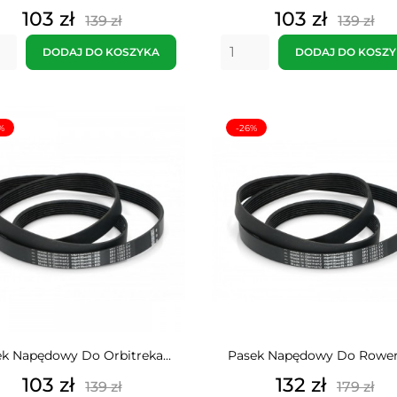
Cena
Cena
Cena
Cena
103 zł
103 zł
139 zł
139 zł
podstawowa
pods
DODAJ DO KOSZYKA
DODAJ DO KOSZ
%
-26%
k Napędowy Do Orbitreka...
Pasek Napędowy Do Rowerk
Cena
Cena
Cena
Cena
103 zł
132 zł
139 zł
179 zł