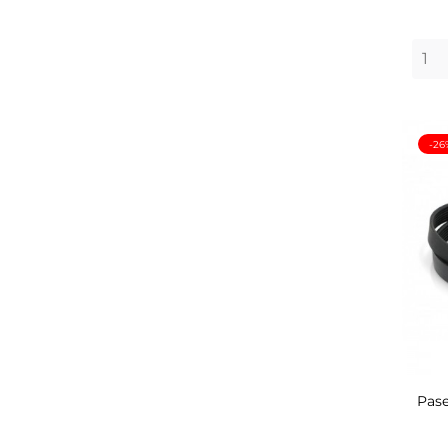
-26
Pase