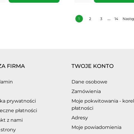
…
1
2
3
14
Nastę
ZA FIRMA
TWOJE KONTO
lamin
Dane osobowe
Zamówienia
yka prywatności
Moje pokwitowania - kore
płatności
eczne płatności
Adresy
kt z nami
Moje powiadomienia
strony