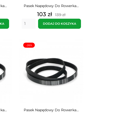
a...
Pasek Napędowy Do Rowerka...
Cena
Cena
103 zł
139 zł
tawowa
podstawowa
YKA
DODAJ DO KOSZYKA
-26%
a...
Pasek Napędowy Do Rowerka...