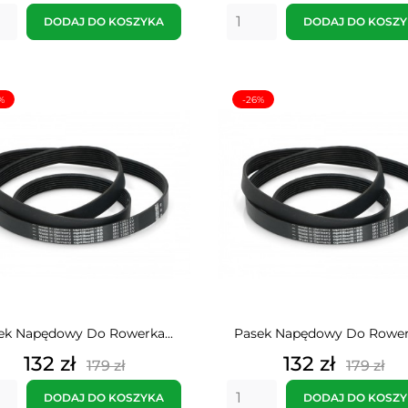
podstawowa
podst
DODAJ DO KOSZYKA
DODAJ DO KOSZ
%
-26%
ek Napędowy Do Rowerka...
Pasek Napędowy Do Rowerk
Cena
Cena
Cena
Cena
132 zł
132 zł
179 zł
179 zł
podstawowa
podst
DODAJ DO KOSZYKA
DODAJ DO KOSZ