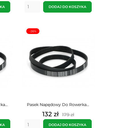
awowa
podstawowa
YKA
DODAJ DO KOSZYKA
-26%
a...
Pasek Napędowy Do Rowerka...
Cena
Cena
132 zł
179 zł
awowa
podstawowa
YKA
DODAJ DO KOSZYKA