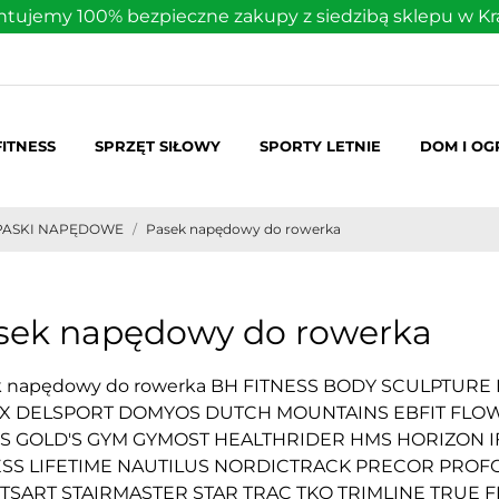
tujemy 100% bezpieczne zakupy z siedzibą sklepu w K
FITNESS
SPRZĘT SIŁOWY
SPORTY LETNIE
DOM I O
PASKI NAPĘDOWE
Pasek napędowy do rowerka
sek napędowy do rowerka
k napędowy do rowerka BH FITNESS BODY SCULPTUR
X DELSPORT DOMYOS DUTCH MOUNTAINS EBFIT FLO
S GOLD'S GYM GYMOST HEALTHRIDER HMS HORIZON IFI
ESS LIFETIME NAUTILUS NORDICTRACK PRECOR PRO
TSART STAIRMASTER STAR TRAC TKO TRIMLINE TRUE F