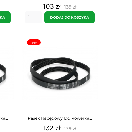
Cena
Cena
103 zł
139 zł
tawowa
podstawowa
YKA
DODAJ DO KOSZYKA
-26%
a...
Pasek Napędowy Do Rowerka...
Cena
Cena
132 zł
179 zł