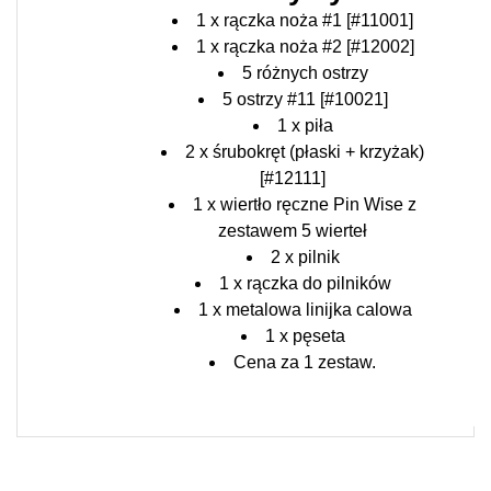
1 x rączka noża #1 [#11001]
1 x rączka noża #2 [#12002]
5 różnych ostrzy
5 ostrzy #11 [#10021]
1 x piła
2 x śrubokręt (płaski + krzyżak)
[#12111]
1 x wiertło ręczne Pin Wise z
zestawem 5 wierteł
2 x pilnik
1 x rączka do pilników
1 x metalowa linijka calowa
1 x pęseta
Cena za 1 zestaw.