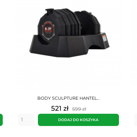
BODY SCULPTURE HANTEL...
Cena
Cena
521 zł
599 zł
podstawowa
DODAJ DO KOSZYKA