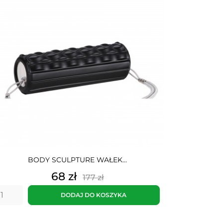
BODY SCULPTURE WAŁEK...
Cena
Cena
68 zł
177 zł
podstawowa
DODAJ DO KOSZYKA