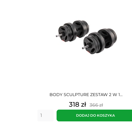
BODY SCULPTURE ZESTAW 2 W 1...
Cena
Cena
318 zł
366 zł
podstawowa
DODAJ DO KOSZYKA