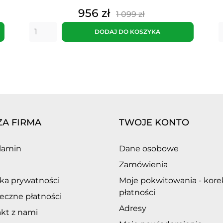
Cena
Cena
956 zł
1 099 zł
podstawowa
DODAJ DO KOSZYKA
ZA FIRMA
TWOJE KONTO
lamin
Dane osobowe
Zamówienia
yka prywatności
Moje pokwitowania - kore
płatności
eczne płatności
Adresy
kt z nami