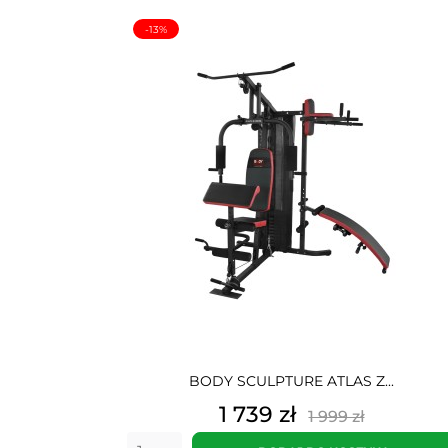
-13%
BODY SCULPTURE ATLAS Z...
Cena
Cena
1 739 zł
1 999 zł
podstawowa