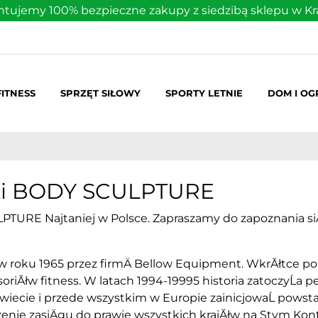
tujemy 100% bezpieczne zakupy z siedzibą sklepu w K
FITNESS
SPRZĘT SIŁOWY
SPORTY LETNIE
DOM I O
rki BODY SCULPTURE
TURE Najtaniej w Polsce. Zapraszamy do zapoznania s
w roku 1965 przez firmÄ Bellow Equipment. WkrĂłtce po
oriĂłw fitness. W latach 1994-19995 historia zatoczyĹa peĹ
wiecie i przede wszystkim w Europie zainicjowaĹ powsta
kszenie zasiÄgu do prawie wszystkich krajĂłw na Stym K