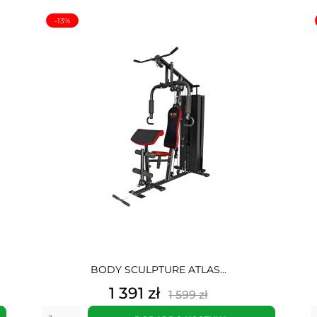
-13%
BODY SCULPTURE ATLAS...
Cena
Cena
1 391 zł
1 599 zł
podstawowa