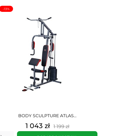
-13%
BODY SCULPTURE ATLAS...
Cena
Cena
1 043 zł
1 199 zł
podstawowa