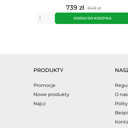
Cena
Cena
739 zł
849 zł
podstawowa
DODAJ DO KOSZYKA
PRODUKTY
NAS
Promocje
Regu
Nowe produkty
O nas
Najcz
Polit
Bezpi
Konta