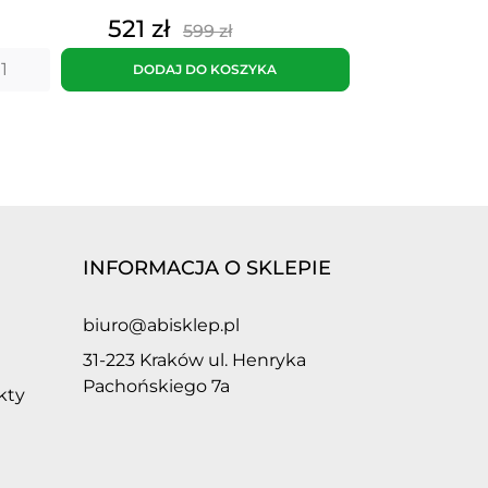
Cena
Cena
521 zł
599 zł
podstawowa
DODAJ DO KOSZYKA
INFORMACJA O SKLEPIE
biuro@abisklep.pl
31-223 Kraków ul. Henryka
Pachońskiego 7a
kty