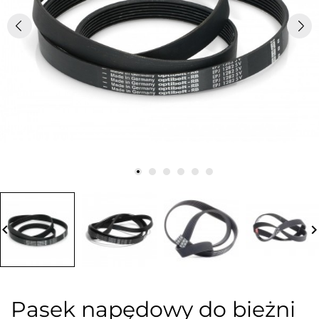
board_arrow_left
keyboard_arrow_
Pasek napędowy do bieżni