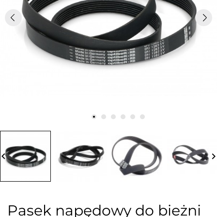
board_arrow_left
keyboard_arrow_
Pasek napędowy do bieżni