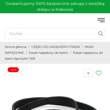
Gwarantujemy 100% bezpieczne zakupy z siedzibą
sklepu w Krakowie
Strona główna
CZĘŚCI DO URZĄDZEŃ FITNESS
PASKI
NAPĘDOWE
Pasek napędowy do bieżni
Pasek napędowy do
bieżni SportsArt T615
-20%
0