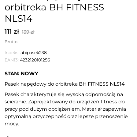
orbitreka BH FITNESS
NLS14
111 zł
139 zł
Brutto
Indeks:
abipasek238
EAN13:
4232120101256
STAN: NOWY
Pasek napędowy do orbitreka BH FITNESS NLS14
Pasek charakteryzuje się wysoką odpornością na
ścieranie. Zaprojektowany do urządzeń fitness do
pracy pod dużym obciążeniem. Materiał zapewnia
optymalną przyczepność oraz lepsze przenoszenie
mocy.