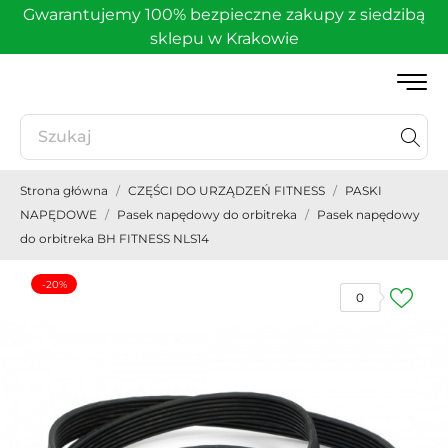
Gwarantujemy 100% bezpieczne zakupy z siedzibą
sklepu w Krakowie
Strona główna
CZĘŚCI DO URZĄDZEŃ FITNESS
PASKI
NAPĘDOWE
Pasek napędowy do orbitreka
Pasek napędowy
do orbitreka BH FITNESS NLS14
-20%
0