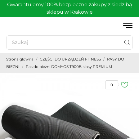
Gwarantujemy 100% bezpieczne zakupy z siedzibą
sklepu w Krakowie
Strona główna
CZĘŚCI DO URZĄDZEŃ FITNESS
PASY DO
BIEŻNI
Pas do bieżni DOMYOS T900B klasy PREMIUM
0