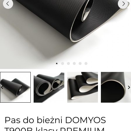
board_arrow_left
keyboard_arrow_
Pas do bieżni DOMYOS
T900B klasy PREMIUM