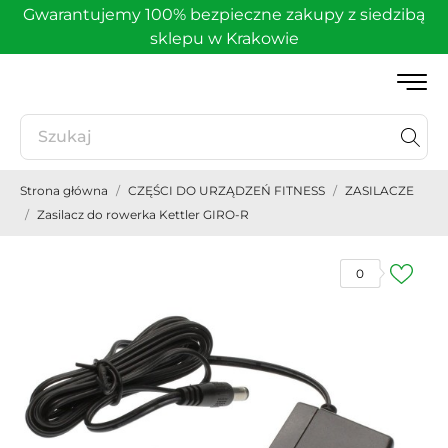
Gwarantujemy 100% bezpieczne zakupy z siedzibą
sklepu w Krakowie
Strona główna
CZĘŚCI DO URZĄDZEŃ FITNESS
ZASILACZE
Zasilacz do rowerka Kettler GIRO-R
0