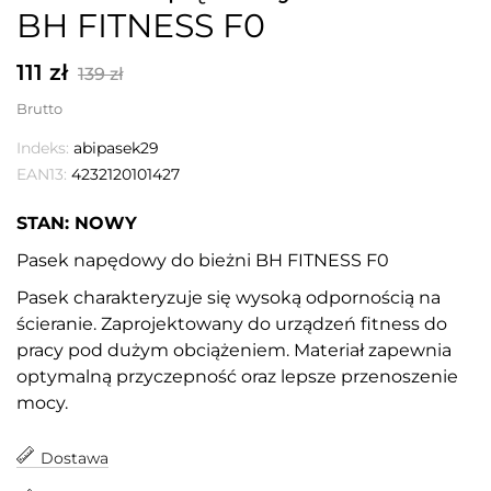
BH FITNESS F0
111 zł
139 zł
Brutto
Indeks:
abipasek29
EAN13:
4232120101427
STAN: NOWY
Pasek napędowy do bieżni BH FITNESS F0
Pasek charakteryzuje się wysoką odpornością na
ścieranie. Zaprojektowany do urządzeń fitness do
pracy pod dużym obciążeniem. Materiał zapewnia
optymalną przyczepność oraz lepsze przenoszenie
mocy.
Dostawa