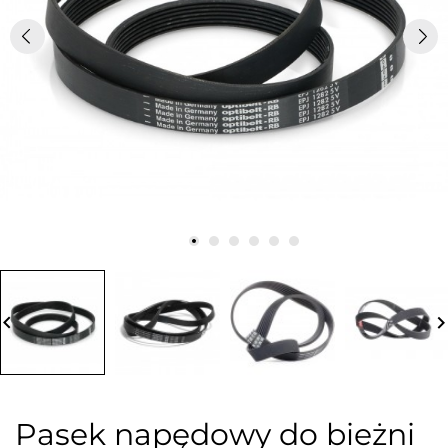
board_arrow_left
keyboard_arrow_
Pasek napędowy do bieżni