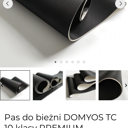
board_arrow_left
keyboard_arrow_
Pas do bieżni DOMYOS TC
10 klasy PREMIUM