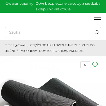
Gwarantujemy 100% bezpieczne zakupy z siedzibą
sklepu w Krakowie
Strona główna
CZĘŚCI DO URZĄDZEŃ FITNESS
PASY DO
BIEŻNI
Pas do bieżni DOMYOS TC 10 klasy PREMIUM
0